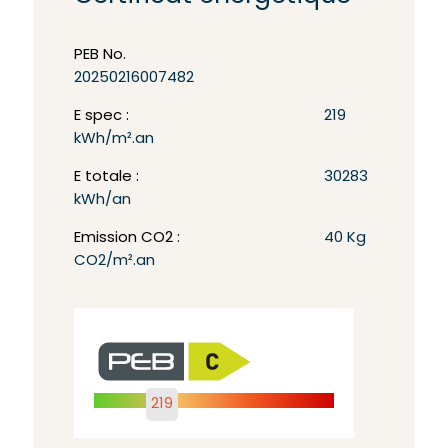
PEB No.
20250216007482
E spec :
219
kWh/m².an
E totale :
30283
kWh/an
Emission CO2 :
40 Kg
CO2/m².an
219