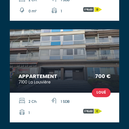
2 Ch.
1 SDB
0 m²
1
APPARTEMENT
700 €
7100 La Louvière
LOUÉ
2 Ch.
1 SDB
1