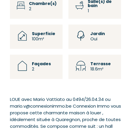
Salle(s) de
Chambre(s)
bain
2
1
Superficie
Jardin
100m²
Oui
Façades
Terrasse
2
18.6m²
LOUE avec Mario Vattiato au 0494/26.04.34 ou
mario.v@connexionimmo.be Connexion Immo vous
propose cette charmante maison à louer ,
idéalement située à Quaregnon, proche de toutes
commodités. Se compose comme suit : un hall