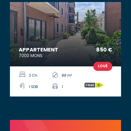
APPARTEMENT
850 €
7000 MONS
LOUÉ
2 Ch.
88 m²
1 SDB
1