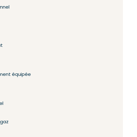
onnel
at
ement équipée
el
 gaz