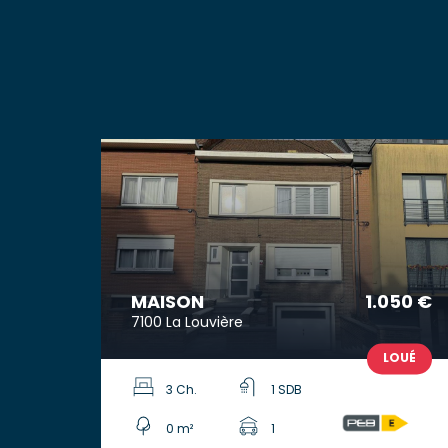
MAISON
1.050 €
7100 La Louvière
LOUÉ
3 Ch.
1 SDB
0 m²
1