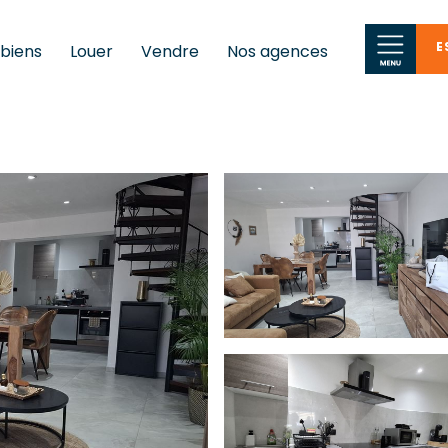
E
 biens
Louer
Vendre
Nos agences