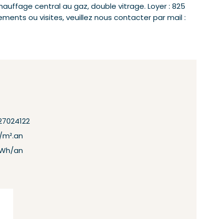
Chauffage central au gaz, double vitrage. Loyer : 825
ements ou visites, veuillez nous contacter par mail :
27024122
/m².an
kWh/an