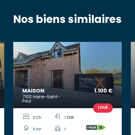
Nos biens similaires
MAISON
1.100 €
7100 Haine-Saint-
Paul
LOUÉ
3 Ch.
1 SDB
0 m²
1