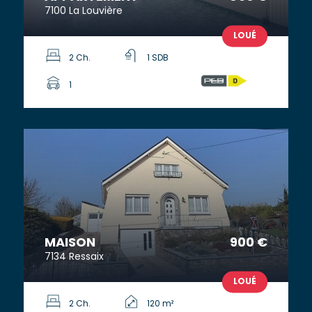
7100 La Louvière
LOUÉ
2 Ch.
1 SDB
1
MAISON
900 €
7134 Ressaix
LOUÉ
2 Ch.
120 m²