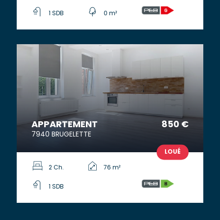
1 SDB
0 m²
APPARTEMENT
850 €
7940 BRUGELETTE
LOUÉ
2 Ch.
76 m²
1 SDB