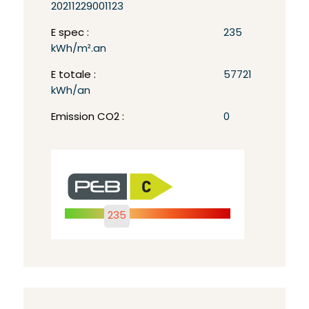
20211229001123
E spec :
235
kWh/m².an
E totale :
57721
kWh/an
Emission CO2 :
0
235