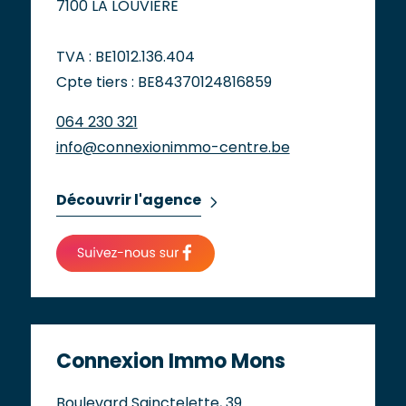
7100 LA LOUVIÈRE
TVA : BE1012.136.404
Cpte tiers : BE84370124816859
064 230 321
info@connexionimmo-centre.be
Découvrir l'agence
Connexion Immo Mons
Boulevard Sainctelette, 39