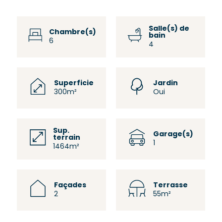
Salle(s) de
Chambre(s)
bain
6
4
Superficie
Jardin
300m²
Oui
Sup.
Garage(s)
terrain
1
1464m²
Façades
Terrasse
2
55m²