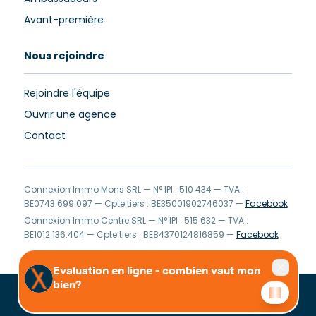
Avant-première
Nous rejoindre
Rejoindre l'équipe
Ouvrir une agence
Contact
Connexion Immo Mons SRL — N° IPI : 510 434 — TVA :
BE0743.699.097 — Cpte tiers : BE35001902746037 —
Facebook
Connexion Immo Centre SRL — N° IPI : 515 632 — TVA :
BE1012.136.404 — Cpte tiers : BE84370124816859 —
Facebook
Clause de non-responsabilité
Privacy Statement