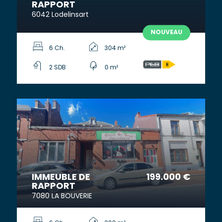
RAPPORT
6042 Lodelinsart
NOUVEAU
6 Ch.
304 m²
2 SDB
0 m²
IMMEUBLE DE
199.000 €
RAPPORT
7080 LA BOUVERIE