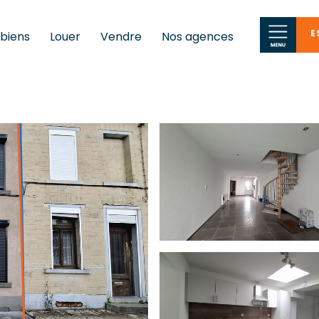
E
 biens
Louer
Vendre
Nos agences