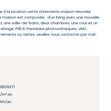
 à la location cette charmante maison rénovée.
 maison est composée : d'un living avec une nouvelle
-ci, une salle-de-bains, deux chambres, une cour et un
 vitrage, PEB B. Panneaux photovoltaïques, VMC,
nements ou visites, veuillez nous contacter par mail :
08019371
h/m².an
kWh/an