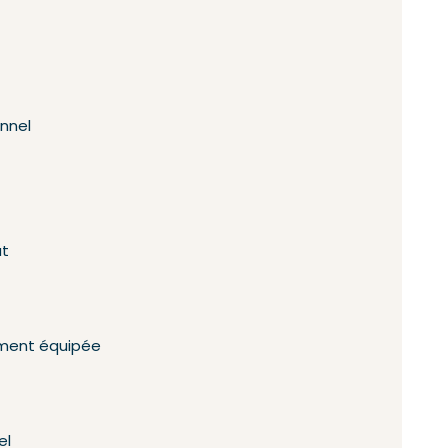
onnel
at
ement équipée
el