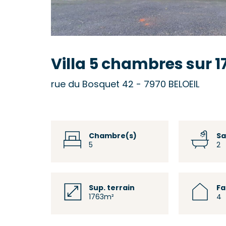
Villa 5 chambres sur 1
rue du Bosquet 42 - 7970 BELOEIL
Chambre(s)
Sa
5
2
Sup. terrain
F
1763m²
4