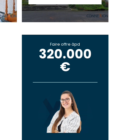
Faire offre àpd
320.000
€