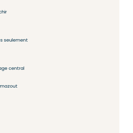
chir
es seulement
age central
u mazout