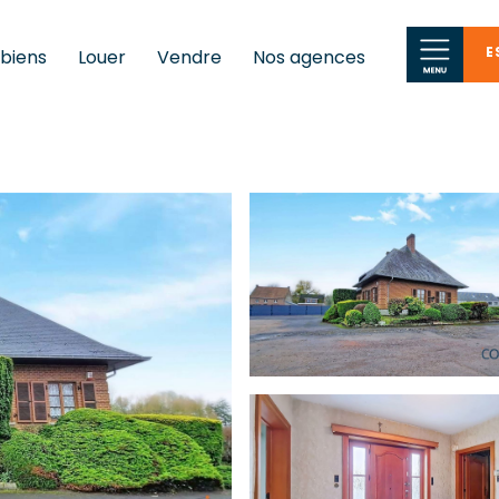
E
 biens
Louer
Vendre
Nos agences