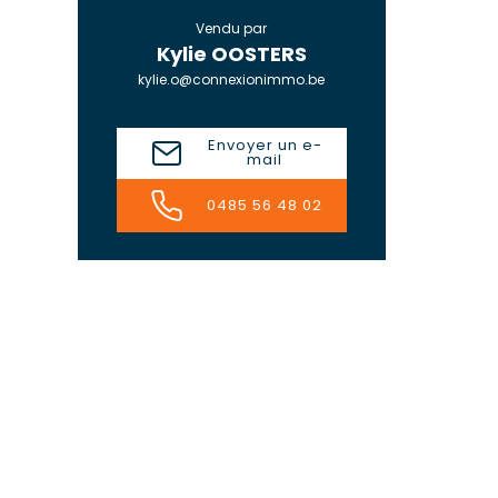
Vendu par
Kylie OOSTERS
kylie.o@connexionimmo.be
Envoyer un e-
mail
0485 56 48 02