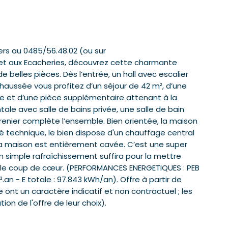
ers au 0485/56.48.02 (ou sur
uet aux Ecacheries, découvrez cette charmante
belles pièces. Dès l’entrée, un hall avec escalier
haussée vous profitez d’un séjour de 42 m², d’une
re et d’une pièce supplémentaire attenant à la
ntale avec salle de bains privée, une salle de bain
enier complète l’ensemble. Bien orientée, la maison
ôté technique, le bien dispose d'un chauffage central
 la maison est entièrement cavée. C’est une super
n simple rafraîchissement suffira pour la mettre
able coup de cœur. (PERFORMANCES ENERGETIQUES : PEB
².an - E totale : 97.843 kWh/an). Offre à partir de
e ont un caractère indicatif et non contractuel ; les
ion de l'offre de leur choix).