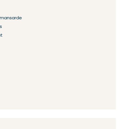
n mansarde
s
at