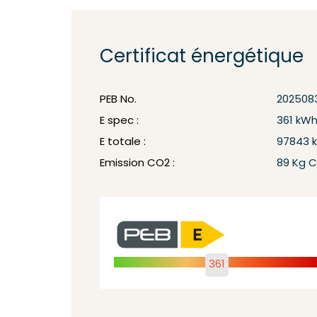
Certificat énergétique
PEB No.
2025083
E spec :
361 kW
E totale :
97843 
Emission CO2 :
89 Kg 
361