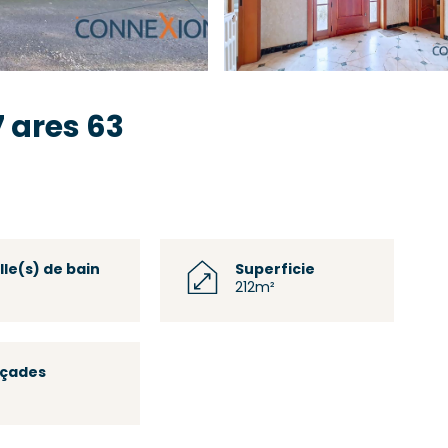
7 ares 63
lle(s) de bain
Superficie
212m²
açades