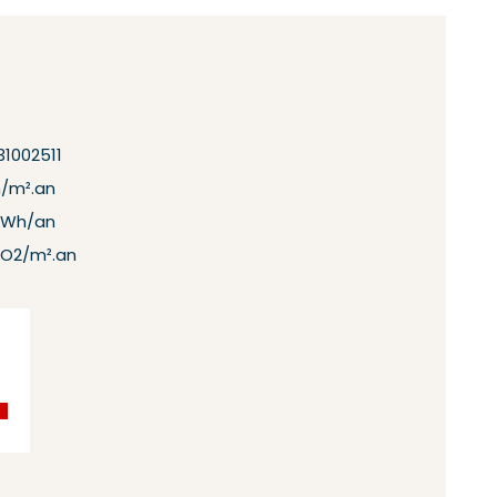
1002511
h/m².an
kWh/an
CO2/m².an