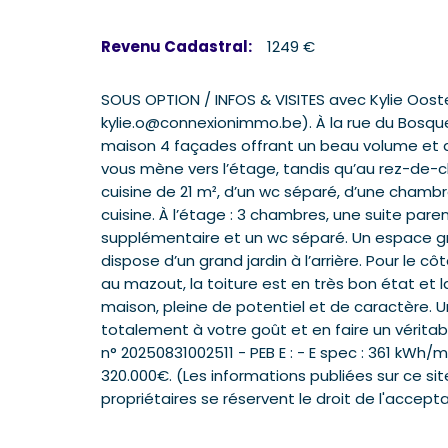
Revenu Cadastral:
1249 €
SOUS OPTION / INFOS & VISITES avec Kylie Oost
kylie.o@connexionimmo.be). À la rue du Bosq
maison 4 façades offrant un beau volume et de 
vous mène vers l’étage, tandis qu’au rez-de-c
cuisine de 21 m², d’un wc séparé, d’une chamb
cuisine. À l’étage : 3 chambres, une suite pare
supplémentaire et un wc séparé. Un espace gr
dispose d’un grand jardin à l’arrière. Pour le c
au mazout, la toiture est en très bon état et
maison, pleine de potentiel et de caractère. U
totalement à votre goût et en faire un vérit
n° 20250831002511 - PEB E : - E spec : 361 kWh/m
320.000€. (Les informations publiées sur ce sit
propriétaires se réservent le droit de l'acceptat