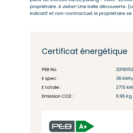
partir de 250.000 euros, parking + cave : 26.00
propriétaire. A visiter! Une belle découverte. 
indicatif et non-contractuel; le propriétaire se 
Certificat énergétique
PEB No.
201905
E spec :
36 kWh
E totale :
2715 k
Emission CO2 :
6.96 Kg