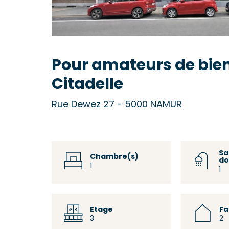
Pour amateurs de biens
Citadelle
Rue Dewez 27 - 5000 NAMUR
Sa
Chambre(s)
do
1
1
Etage
F
3
2