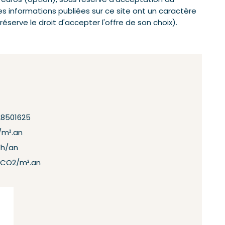
0 euros (option), sous réserve d’acceptation du
(Les informations publiées sur ce site ont un caractère
réserve le droit d'accepter l'offre de son choix).
28501625
/m².an
Wh/an
 CO2/m².an