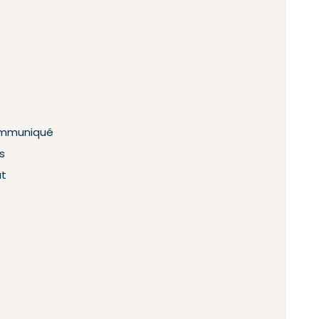
mmuniqué
s
at