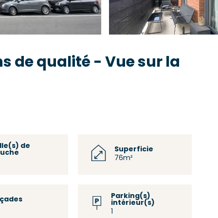
 de qualité - Vue sur la
lle(s) de
Superficie
uche
76m²
Parking(s)
açades
intérieur(s)
1