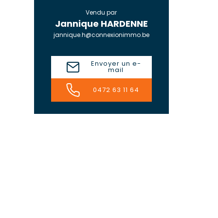
Vendu par
Jannique HARDENNE
jannique.h@connexionimmo.be
Envoyer un e-
mail
0472 63 11 64