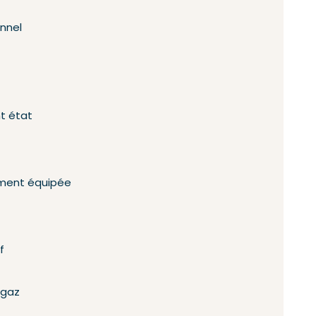
onnel
nt état
ement équipée
f
 gaz