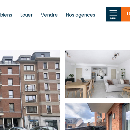
E
 biens
Louer
Vendre
Nos agences