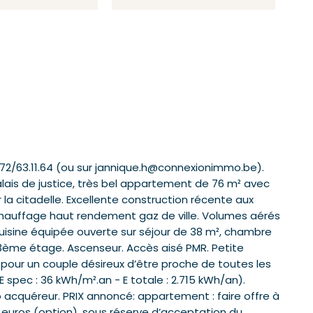
72/63.11.64 (ou sur jannique.h@connexionimmo.be).
ais de justice, très bel appartement de 76 m² avec
la citadelle. Excellente construction récente aux
, chauffage haut rendement gaz de ville. Volumes aérés
 cuisine équipée ouverte sur séjour de 38 m², chambre
. 3ème étage. Ascenseur. Accès aisé PMR. Petite
u pour un couple désireux d’être proche de toutes les
 spec : 36 kWh/m².an - E totale : 2.715 kWh/an).
o acquéreur. PRIX annoncé: appartement : faire offre à