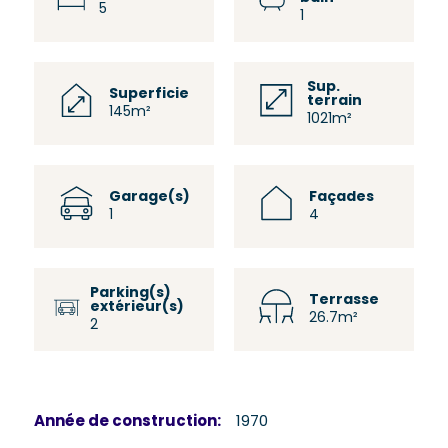
5
1
Sup.
Superficie
terrain
145m²
1021m²
Garage(s)
Façades
1
4
Parking(s)
Terrasse
extérieur(s)
26.7m²
2
Année de construction:
1970