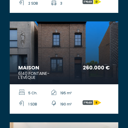
2 SDB
3
MAISON
260.000 €
6140 FONTAINE-
L'ÉVÊQUE
5 Ch.
195 m²
1 SDB
190 m²