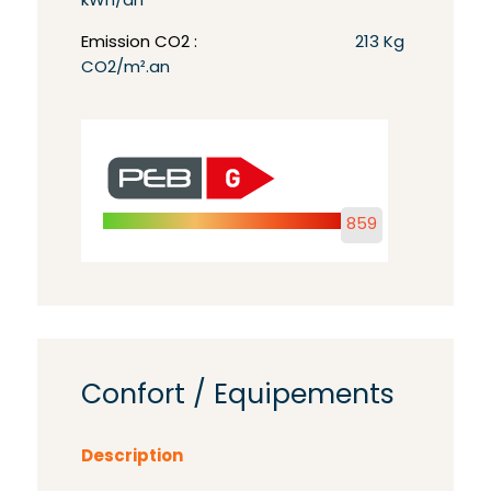
kWh/an
Emission CO2 :
213 Kg
CO2/m².an
859
Confort / Equipements
Description