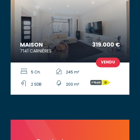
MAISON
319.000 €
7141 CARNIÈRES
VENDU
5 Ch.
245 m²
2 SDB
200 m²