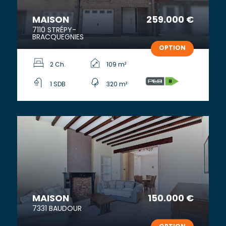
MAISON
259.000 €
7110 STRÉPY-
BRACQUEGNIES
OPTION
2 Ch.
109 m²
1 SDB
320 m²
MAISON
150.000 €
7331 BAUDOUR