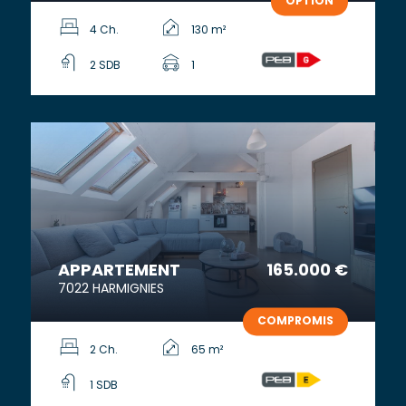
OPTION
4 Ch.
130 m²
2 SDB
1
APPARTEMENT
165.000 €
7022 HARMIGNIES
COMPROMIS
2 Ch.
65 m²
1 SDB