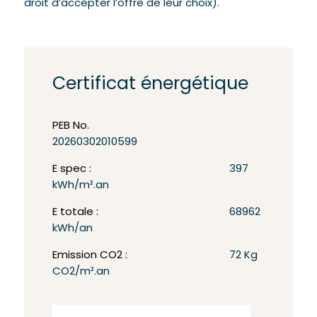
droit d’accepter l’offre de leur choix).
Certificat énergétique
PEB No.
20260302010599
E spec :
397
kWh/m².an
E totale :
68962
kWh/an
Emission CO2 :
72 Kg
CO2/m².an