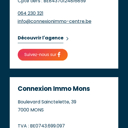
Cpte tiers : BE84370124816859
064 230 321
info@connexionimmo-centre.be
Découvrir l'agence
Connexion Immo Mons
Boulevard Sainctelette, 39
7000 MONS
TVA : BE0743.699.097