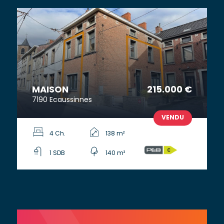
MAISON
215.000 €
7190 Ecaussinnes
VENDU
4 Ch.
138 m²
1 SDB
140 m²