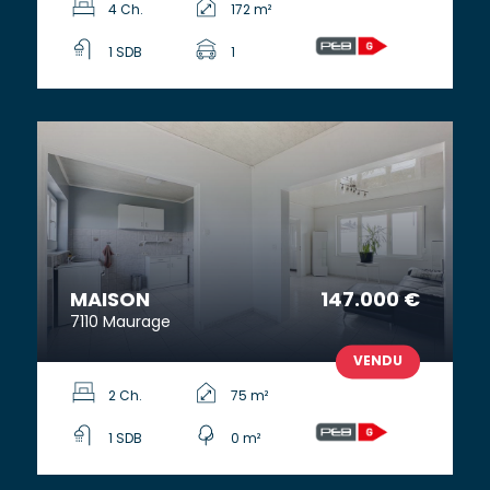
4 Ch.
172 m²
1 SDB
1
MAISON
147.000 €
7110 Maurage
VENDU
2 Ch.
75 m²
1 SDB
0 m²