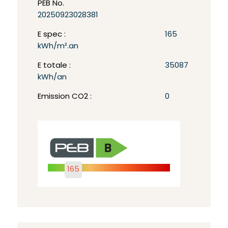
PEB No.
20250923028381
E spec :
165
kWh/m².an
E totale :
35087
kWh/an
Emission CO2 :
0
165