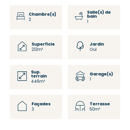
Salle(s) de
Chambre(s)
bain
2
1
Superficie
Jardin
212m²
Oui
Sup.
Garage(s)
terrain
1
446m²
Façades
Terrasse
3
50m²