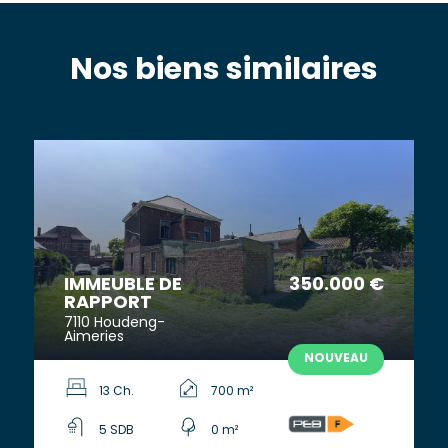
Nos biens similaires
IMMEUBLE DE
350.000 €
RAPPORT
7110 Houdeng-
Aimeries
NOUVEAU
13 Ch.
700 m²
5 SDB
0 m²