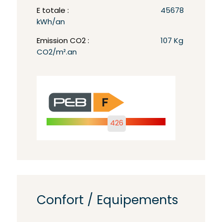
E totale :
45678
kWh/an
Emission CO2 :
107 Kg
CO2/m².an
426
Confort / Equipements