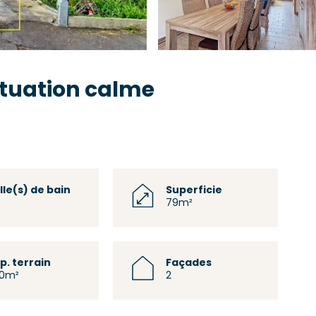
ituation calme
lle(s) de bain
Superficie
79m²
p. terrain
Façades
0m²
2