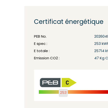
Certificat énergétique
PEB No.
202604
E spec :
253 kW
E totale :
25714 
Emission CO2 :
47 Kg 
253