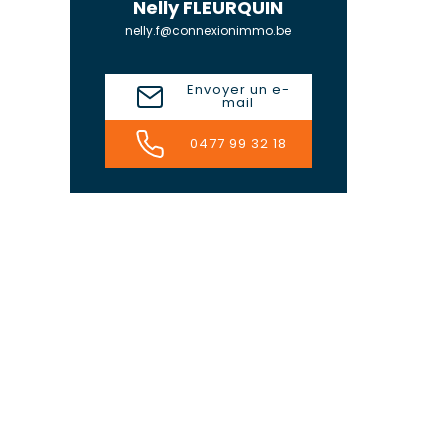
Nelly FLEURQUIN
nelly.f@connexionimmo.be
Envoyer un e-
mail
0477 99 32 18