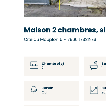
Maison 2 chambres, s
Cité du Mouplon 5 - 7860 LESSINES
Chambre(s)
Sa
2
1
Jardin
Su
Oui
20