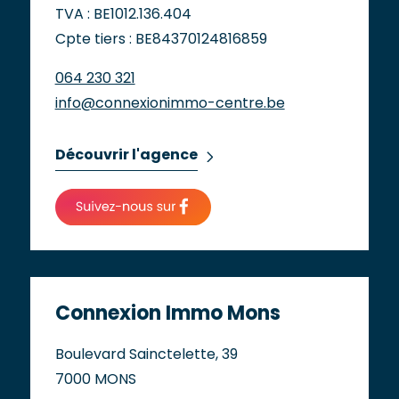
TVA : BE1012.136.404
Cpte tiers : BE84370124816859
064 230 321
info@connexionimmo-centre.be
Découvrir l'agence
Connexion Immo Mons
Boulevard Sainctelette, 39
7000 MONS