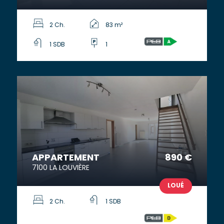
2 Ch.
83 m²
1 SDB
1
APPARTEMENT
890 €
7100 LA LOUVIÈRE
LOUÉ
2 Ch.
1 SDB