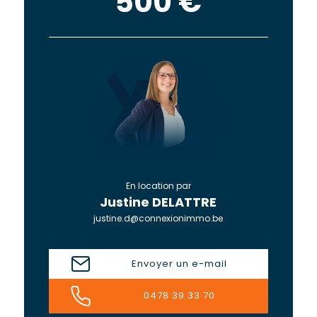
500 €
En location par
Justine DELATTRE
justine.d@connexionimmo.be
Envoyer un e-mail
0478 39 33 70