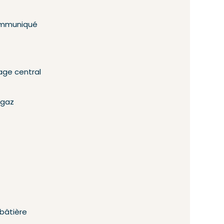
mmuniqué
age central
 gaz
 bâtière