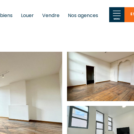
E
 biens
Louer
Vendre
Nos agences