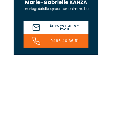
Marie-Gabrielle KANZA
mariegabrielle.k@connexionimmo.be
Envoyer un e-
mail
0486 40 36 51