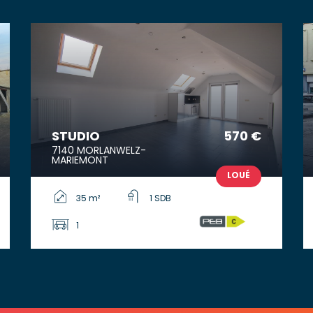
STUDIO
570 €
7140 MORLANWELZ-
MARIEMONT
LOUÉ
35 m²
1 SDB
1