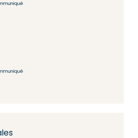
mmuniqué
mmuniqué
ales