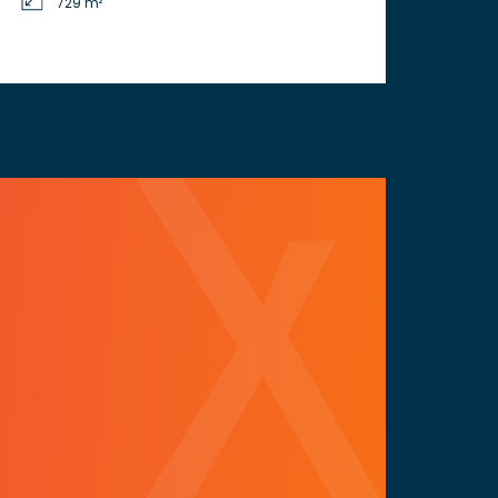
729 m²