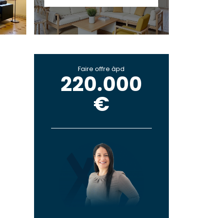
Faire offre àpd
220.000
€