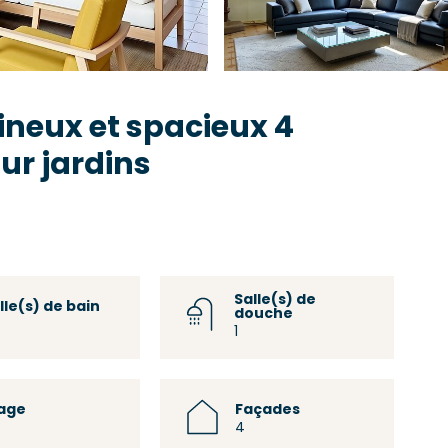
neux et spacieux 4
ur jardins
Salle(s) de
lle(s) de bain
douche
1
age
Façades
4