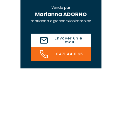
Vendu par
Marianna ADORNO
marianna.a@connexionimmo.be
Envoyer un e-
mail
0471 44 11 65