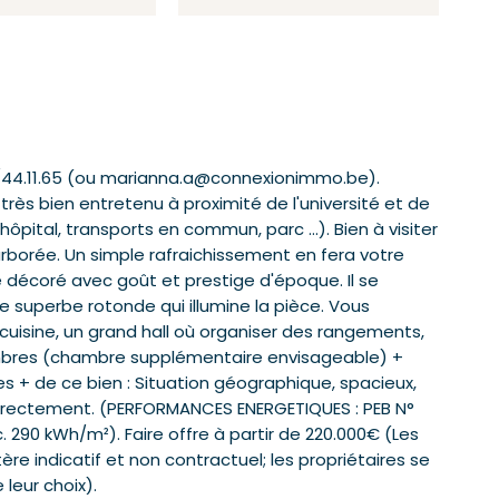
1/44.11.65 (ou marianna.a@connexionimmo.be).
ès bien entretenu à proximité de l'université et de
pital, transports en commun, parc ...). Bien à visiter
 arborée. Un simple rafraichissement en fera votre
é décoré avec goût et prestige d'époque. Il se
 superbe rotonde qui illumine la pièce. Vous
cuisine, un grand hall où organiser des rangements,
ambres (chambre supplémentaire envisageable) +
s + de ce bien : Situation géographique, spacieux,
 directement. (PERFORMANCES ENERGETIQUES : PEB N°
 290 kWh/m²). Faire offre à partir de 220.000€ (Les
ère indicatif et non contractuel; les propriétaires se
 leur choix).