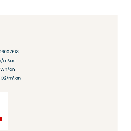
06007613
h/m².an
kWh/an
CO2/m².an