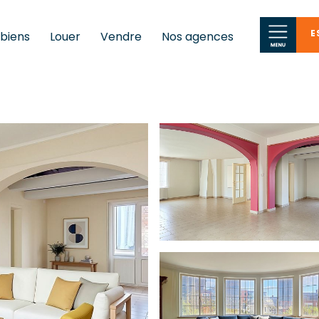
E
 biens
Louer
Vendre
Nos agences