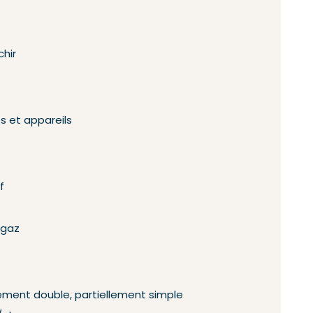
chir
s et appareils
f
 gaz
lement double, partiellement simple