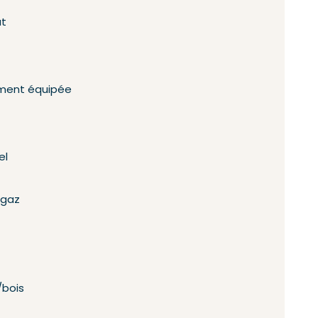
at
ement équipée
el
 gaz
/bois