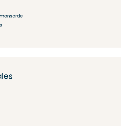
n mansarde
s
ales