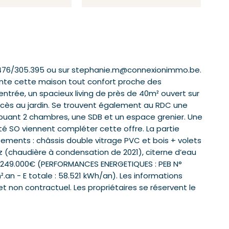
0476/305.395 ou sur stephanie.m@connexionimmo.be.
nte cette maison tout confort proche des
ntrée, un spacieux living de près de 40m² ouvert sur
cès au jardin. Se trouvent également au RDC une
ibuant 2 chambres, une SDB et un espace grenier. Une
té SO viennent compléter cette offre. La partie
ipements : châssis double vitrage PVC et bois + volets
z (chaudière à condensation de 2021), citerne d’eau
de 249.000€ (PERFORMANCES ENERGETIQUES : PEB N°
.an - E totale : 58.521 kWh/an). Les informations
et non contractuel. Les propriétaires se réservent le