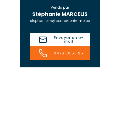
Vendu par
Stéphanie MARCELIS
stephanie.m@connexionimmo.be
Envoyer un e-
mail
0476 30 53 95