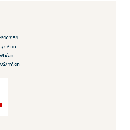
26003159
h/m².an
kWh/an
CO2/m².an