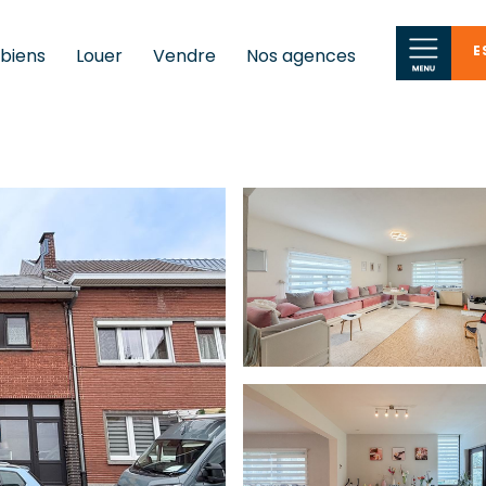
E
 biens
Louer
Vendre
Nos agences