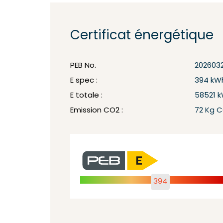
Certificat énergétique
PEB No.
202603
E spec :
394 kW
E totale :
58521 
Emission CO2 :
72 Kg 
394