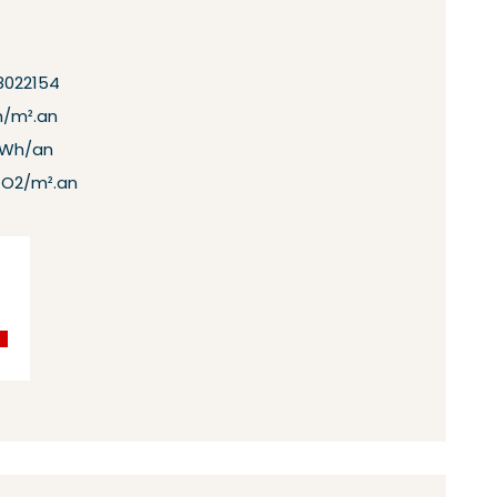
8022154
h/m².an
kWh/an
CO2/m².an