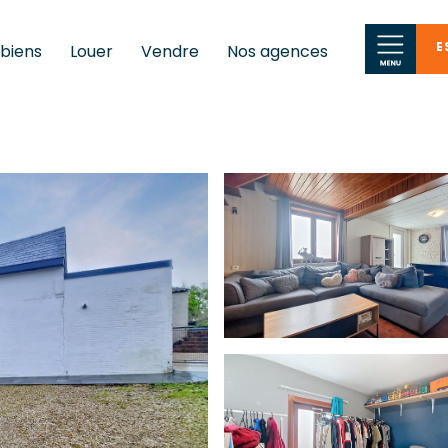
E
 biens
Louer
Vendre
Nos agences