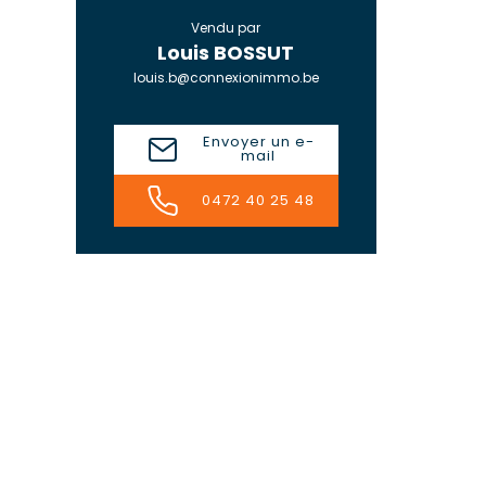
Vendu par
Louis BOSSUT
louis.b@connexionimmo.be
Envoyer un e-
mail
0472 40 25 48