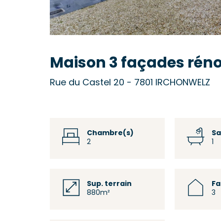
Maison 3 façades rén
Rue du Castel 20 - 7801 IRCHONWELZ
Chambre(s)
Sa
2
1
Sup. terrain
F
880m²
3