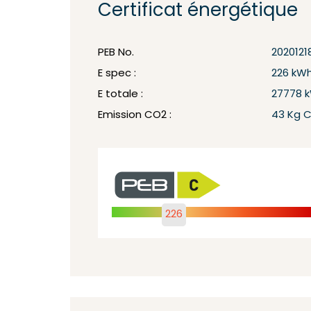
Certificat énergétique
PEB No.
2020121
E spec :
226 kW
E totale :
27778 
Emission CO2 :
43 Kg 
226