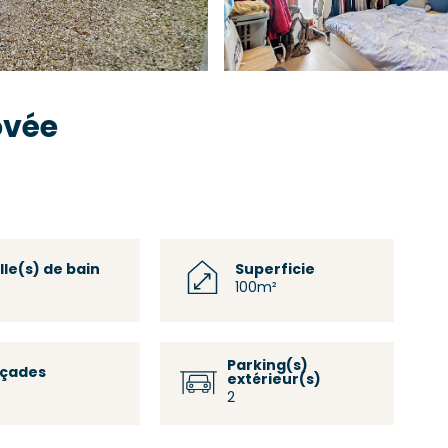
ovée
lle(s) de bain
Superficie
100m²
Parking(s)
açades
extérieur(s)
2