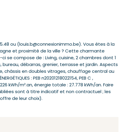
25.48 ou (louis.b@connexionimmo.be). Vous êtes à la
pagne et proximité de la ville ? Cette charmante
-ci se compose de : Living, cuisine, 2 chambres dont 1
 bureau, débarras, grenier, terrasse et jardin. Aspects
ée, châssis en doubles vitrages, chauffage central au
ERGÉTIQUES : PEB n20201218022154, PEB C ,
26 kWh/m².an, énergie totale : 27.778 kWh/an. Faire
bliées sont à titre indicatif et non contractuel ; les
offre de leur choix).