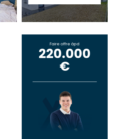
Faire offre àpd
220.000
€