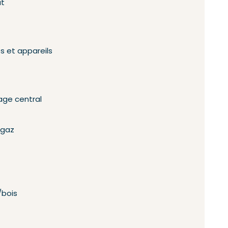
at
s et appareils
age central
 gaz
/bois