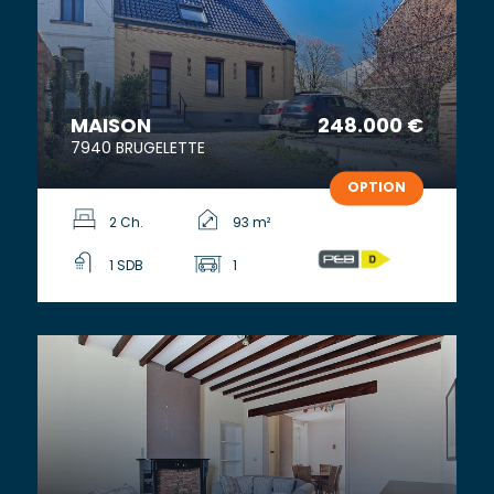
MAISON
248.000 €
7940 BRUGELETTE
OPTION
2 Ch.
93 m²
1 SDB
1