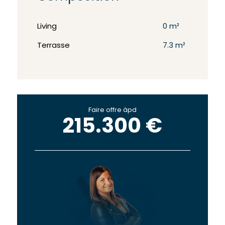
Living
0 m²
Terrasse
7.3 m²
Faire offre àpd
215.300 €