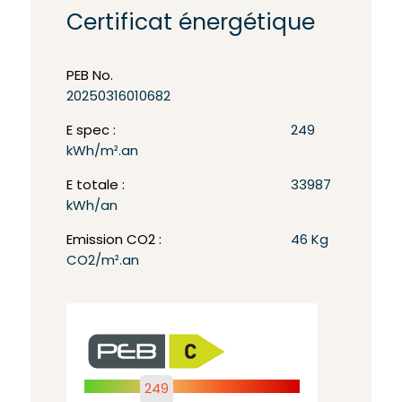
Certificat énergétique
PEB No.
20250316010682
E spec :
249
kWh/m².an
E totale :
33987
kWh/an
Emission CO2 :
46 Kg
CO2/m².an
249