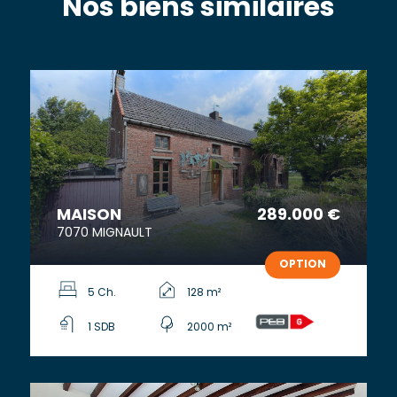
Nos biens similaires
MAISON
289.000 €
7070 MIGNAULT
OPTION
5 Ch.
128 m²
1 SDB
2000 m²