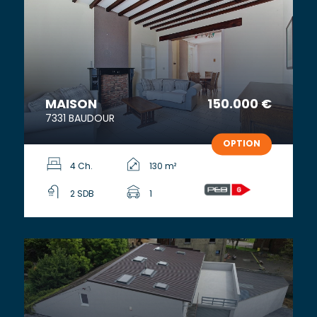
MAISON
150.000 €
7331 BAUDOUR
OPTION
4 Ch.
130 m²
2 SDB
1