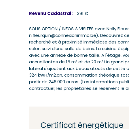
Revenu Cadastral:
391 €
SOUS OPTION / INFOS & VISITES avec Nelly Fleur
n.fleurquin@connexionimmo.be). Découvrez cet
recherché et à proximité immédiate des commo
salon suivi d'une salle de bains. La cuisine éq
avec une annexe de bonne taille. A l'étage, 
accueillantes de 15 m² et de 20 m² Un grand pa
latéral s'ajoutent aux beaux atouts de cette 
324 kWH/m2.an, consommation théorique totale
partir de 248.000 euros. (Les informations publ
contractuel; les propriétaires se réservent le dr
Certificat énergétique