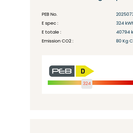
PEB No.
2025073
E spec :
324 kW
E totale :
40794 
Emission CO2 :
80 Kg 
324