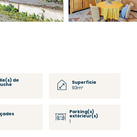
lle(s) de
Superficie
uche
93m²
Parking(s)
açades
extérieur(s)
1