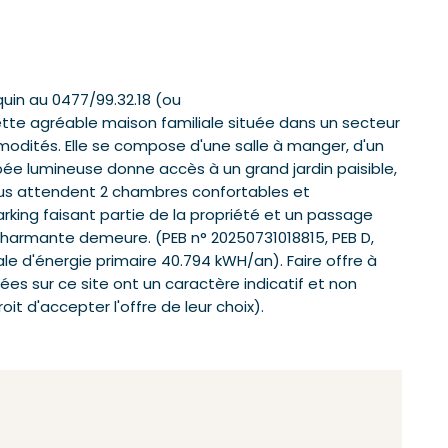
quin au 0477/99.32.18 (ou
te agréable maison familiale située dans un secteur
dités. Elle se compose d'une salle à manger, d'un
uipée lumineuse donne accès à un grand jardin paisible,
vous attendent 2 chambres confortables et
rking faisant partie de la propriété et un passage
charmante demeure. (PEB n° 20250731018815, PEB D,
 d'énergie primaire 40.794 kWH/an). Faire offre à
iées sur ce site ont un caractère indicatif et non
oit d'accepter l'offre de leur choix).