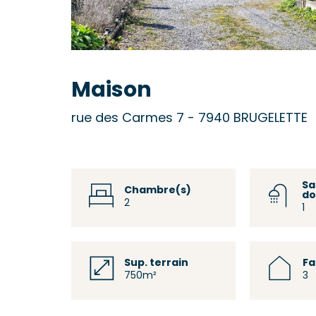
Maison
rue des Carmes 7 - 7940 BRUGELETTE
Sa
Chambre(s)
do
2
1
Sup. terrain
F
750m²
3