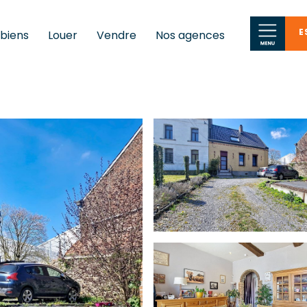
E
 biens
Louer
Vendre
Nos agences