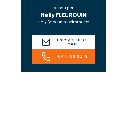
Vendu par
Nelly FLEURQUIN
nelly.f@connexionimmo.be
Envoyer un e-
mail
0477 99 32 18