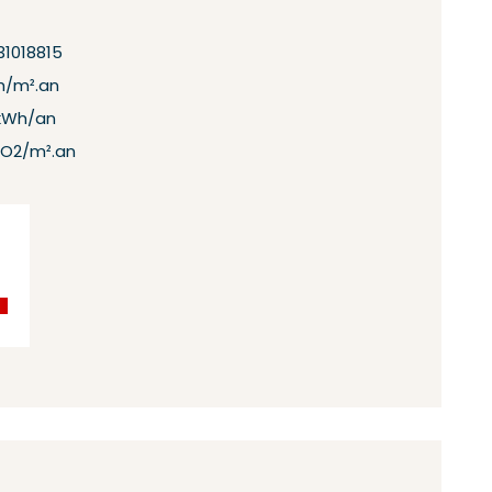
1018815
h/m².an
kWh/an
CO2/m².an