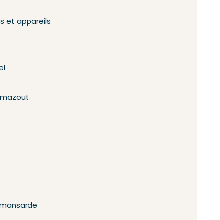
s et appareils
el
u mazout
n mansarde