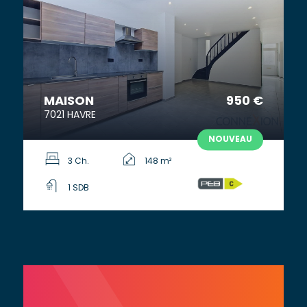
MAISON
950 €
7021 HAVRE
NOUVEAU
3 Ch.
148 m²
1 SDB