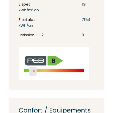
E spec :
131
kWh/m².an
E totale :
7154
kWh/an
Emission CO2 :
0
131
Confort / Equipements