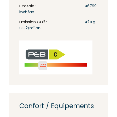
E totale :
46799
kWh/an
Emission CO2 :
42 Kg
CO2/m².an
222
Confort / Equipements