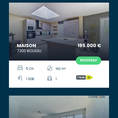
MAISON
195.000 €
7300 BOUSSU
NOUVEAU
5 Ch.
192 m²
1 SDB
1