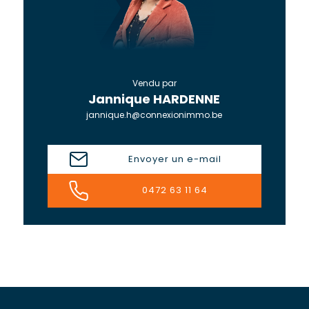
Vendu par
Jannique HARDENNE
jannique.h@connexionimmo.be
Envoyer un e-mail
0472 63 11 64