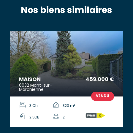
Nos biens similaires
MAISON
459.000 €
6032 Mont-sur-
Marchienne
VENDU
3 Ch.
320 m²
2 SDB
2