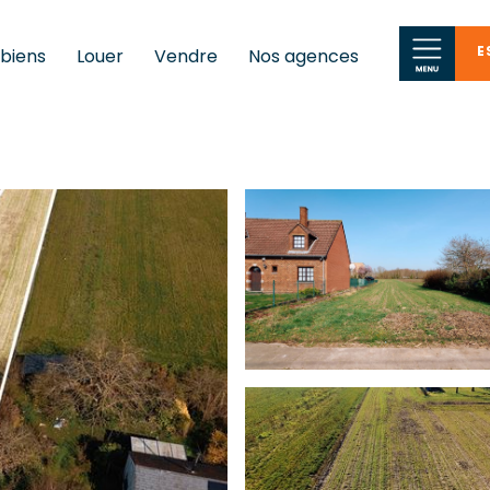
E
 biens
Louer
Vendre
Nos agences