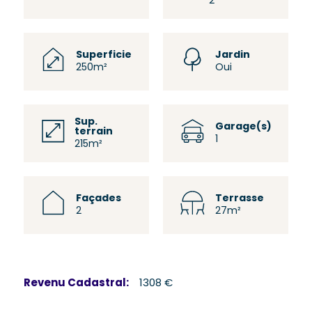
2
Superficie
Jardin
250m²
Oui
Sup.
Garage(s)
terrain
1
215m²
Façades
Terrasse
2
27m²
Revenu Cadastral:
1308 €