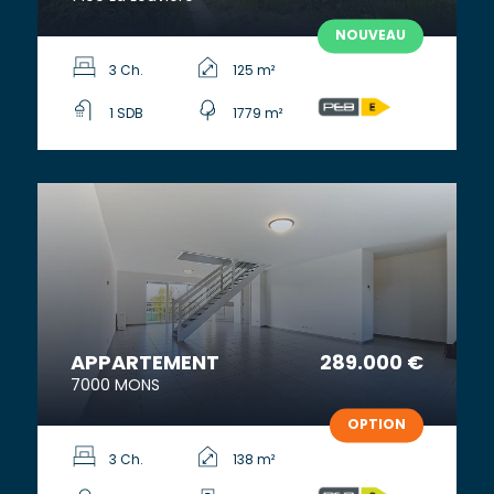
NOUVEAU
3 Ch.
125 m²
1 SDB
1779 m²
APPARTEMENT
289.000 €
7000 MONS
OPTION
3 Ch.
138 m²