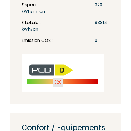
E spec :
320
kWh/m².an
E totale :
83814
kWh/an
Emission CO2 :
0
320
Confort / Equipements