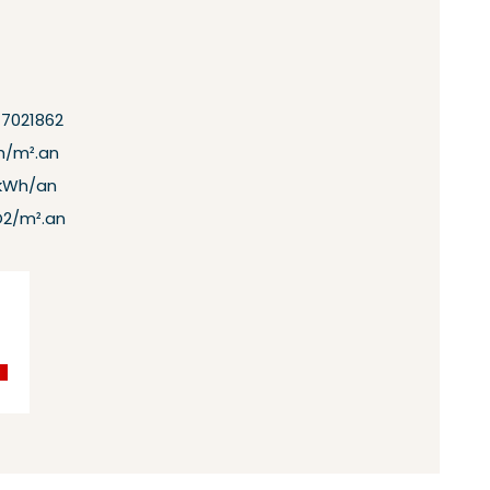
17021862
h/m².an
kWh/an
O2/m².an