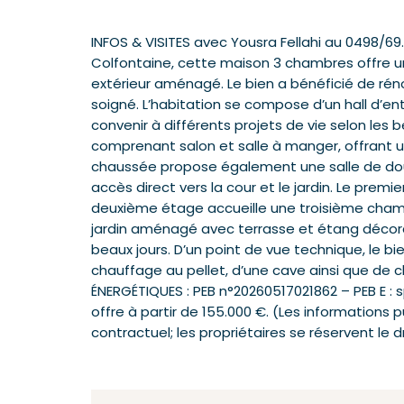
INFOS & VISITES avec Yousra Fellahi au 0498/6
Colfontaine, cette maison 3 chambres offre un
extérieur aménagé. Le bien a bénéficié de ré
soigné. L’habitation se compose d’un hall d’e
convenir à différents projets de vie selon les 
comprenant salon et salle à manger, offrant un
chaussée propose également une salle de dou
accès direct vers la cour et le jardin. Le pr
deuxième étage accueille une troisième chamb
jardin aménagé avec terrasse et étang décorat
beaux jours. D’un point de vue technique, le 
chauffage au pellet, d’une cave ainsi que de
ÉNERGÉTIQUES : PEB n°20260517021862 – PEB E : s
offre à partir de 155.000 €. (Les informations p
contractuel; les propriétaires se réservent le dr