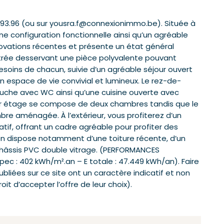
9.93.96 (ou sur yousra.f@connexionimmo.be). Située à
e configuration fonctionnelle ainsi qu’un agréable
novations récentes et présente un état général
ntrée desservant une pièce polyvalente pouvant
besoins de chacun, suivie d’un agréable séjour ouvert
 espace de vie convivial et lumineux. Le rez-de-
che avec WC ainsi qu’une cuisine ouverte avec
emier étage se compose de deux chambres tandis que le
re aménagée. À l’extérieur, vous profiterez d’un
if, offrant un cadre agréable pour profiter des
bien dispose notamment d’une toiture récente, d’un
 châssis PVC double vitrage. (PERFORMANCES
pec : 402 kWh/m².an – E totale : 47.449 kWh/an). Faire
ubliées sur ce site ont un caractère indicatif et non
oit d’accepter l’offre de leur choix).