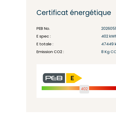
Certificat énergétique
PEB No.
202605
E spec :
402 kW
E totale :
47449 
Emission CO2 :
8 Kg C
402