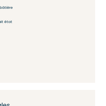
 bâtière
ait état
ales