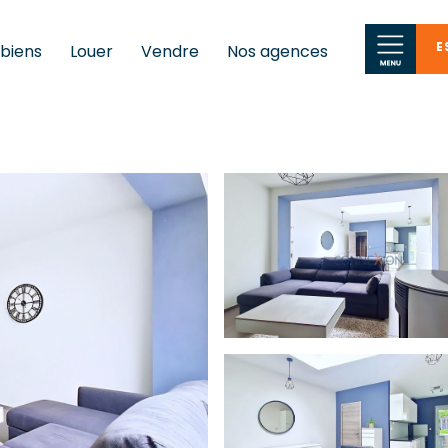
E
 biens
Louer
Vendre
Nos agences