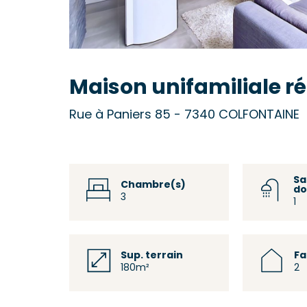
Maison unifamiliale r
Rue à Paniers 85 - 7340 COLFONTAINE
Sa
Chambre(s)
do
3
1
Sup. terrain
F
180m²
2