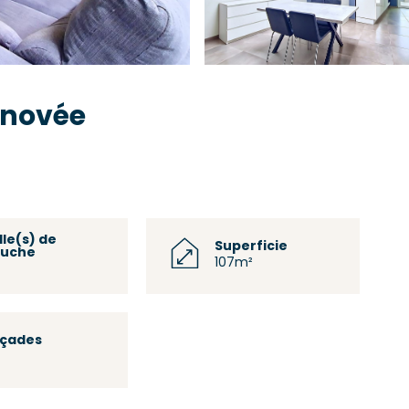
énovée
lle(s) de
Superficie
uche
107m²
açades