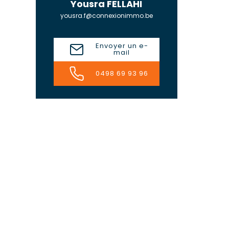
Yousra FELLAHI
yousra.f@connexionimmo.be
Envoyer un e-
mail
0498 69 93 96