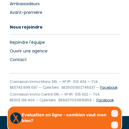
Ambassadeurs
Avant-première
Nous rejoindre
Rejoindre l'équipe
Ouvrir une agence
Contact
Connexion Immo Mons SRL — N° IPI : 510 434 — TVA :
BE0743.699.097 — Cpte tiers : BE35001902746037 —
Facebook
Connexion Immo Centre SRL — N° IPI : 515 632 — TVA :
BE1012.136.404 — Cpte tiers : BE84370124816859 —
Facebook
Clause de non-responsabilité
Privacy Statement