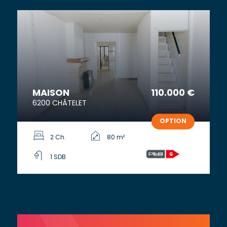
MAISON
110.000 €
6200 CHÂTELET
OPTION
2 Ch.
80 m²
1 SDB