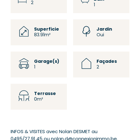
2
1
Superficie
Jardin
83.91m²
Oui
Garage(s)
Façades
1
2
Terrasse
0m²
INFOS & VISITES avec Nolan DESMET au
0495/27.91.45 ou nolan.d@connexionimmo.be.