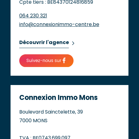
Cpte tiers : BE84370124816859
064 230 321
info@connexionimmo-centre.be
Découvrir l'agence
Connexion Immo Mons
Boulevard Sainctelette, 39
7000 MONS
TVA : BE0743.699.097