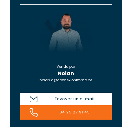
Vendu par
Nolan
nolan.d@connexionimmo.be
Envoyer un e-mail
04 95 27 91 45