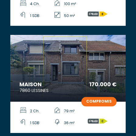
4 Ch.
100 m²
1 SDB
50 m²
MAISON
170.000 €
7860 LESSINES
COMPROMIS
2 Ch.
79 m²
1 SDB
36 m²