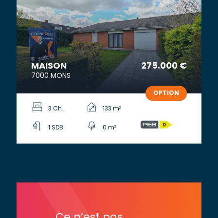
MAISON
275.000 €
7000 MONS
OPTION
3 Ch.
133 m²
1 SDB
0 m²
Ce n’est pas