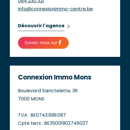
064 230 321
info@connexionimmo-centre.be
Découvrir l'agence
Connexion Immo Mons
Boulevard Sainctelette, 39
7000 MONS
TVA : BE0743.699.097
Cpte tiers : BE35001902746037