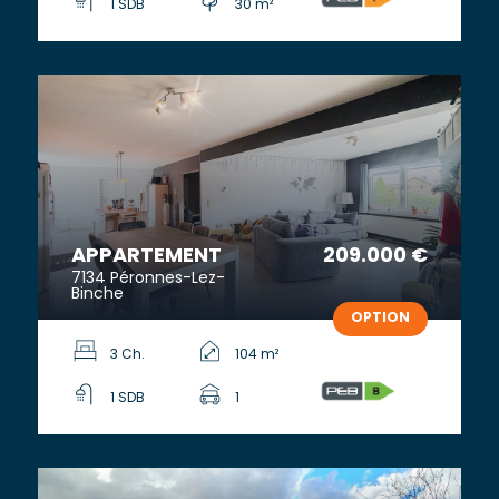
1 SDB
30 m²
APPARTEMENT
209.000 €
7134 Péronnes-Lez-
Binche
OPTION
3 Ch.
104 m²
1 SDB
1