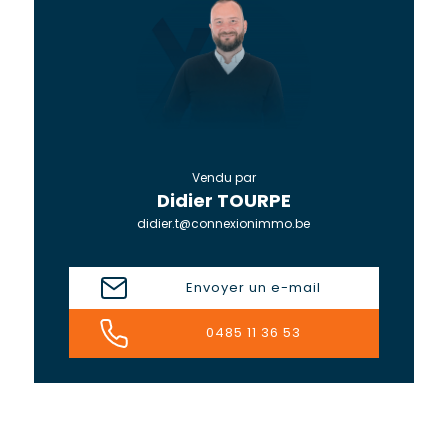
Vendu par
Didier TOURPE
didier.t@connexionimmo.be
Envoyer un e-mail
0485 11 36 53