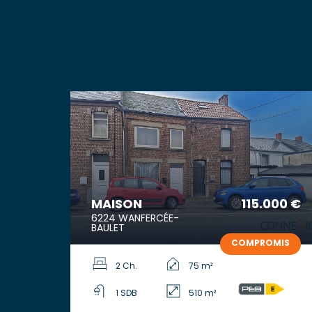
MAISON
115.000 €
6224 WANFERCÉE-
BAULET
COMPROMIS
2 Ch.
75 m²
1 SDB
510 m²