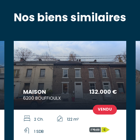
Nos biens similaires
MAISON
132.000 €
6200 BOUFFIOULX
VENDU
2 Ch.
122 m²
1 SDB