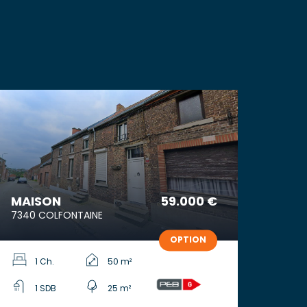
MAISON
59.000 €
7340 COLFONTAINE
OPTION
1 Ch.
50 m²
1 SDB
25 m²