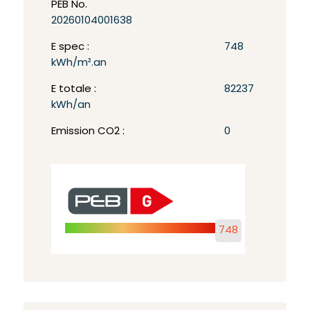
PEB No.
20260104001638
E spec :
748
kWh/m².an
E totale :
82237
kWh/an
Emission CO2 :
0
748