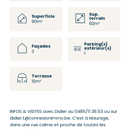
Sup.
Superficie
terrain
90m²
92m²
Parking(s)
Façades
extérieur(s)
3
1
Terrasse
10m²
INFOS & VISITES avec Didier au 0485/11.36.53 ou sur
didier.t@connexionimmo.be. C’est à Maurage,
dans une rue calme et proche de toutes les