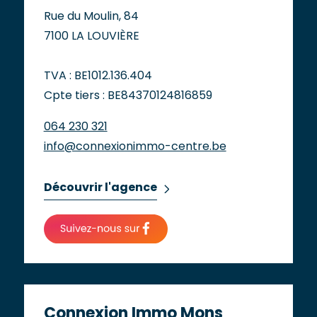
Rue du Moulin, 84
7100 LA LOUVIÈRE
TVA : BE1012.136.404
Cpte tiers : BE84370124816859
064 230 321
info@connexionimmo-centre.be
Découvrir l'agence
Connexion Immo Mons