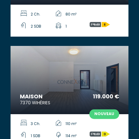
2 Ch.
80 m²
2 SDB
1
MAISON
119.000 €
7370 WIHÉRIES
NOUVEAU
3 Ch.
110 m²
1 SDB
114 m²