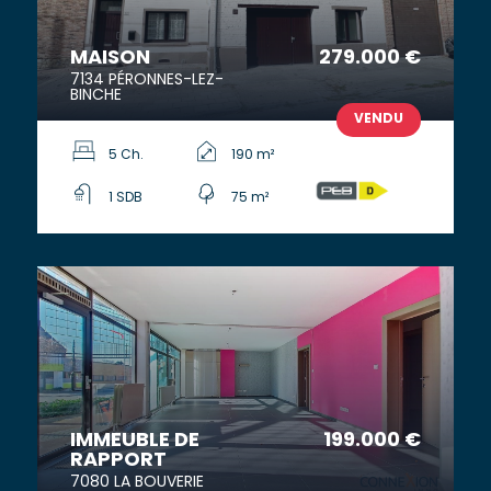
MAISON
279.000 €
7134 PÉRONNES-LEZ-
BINCHE
VENDU
5 Ch.
190 m²
1 SDB
75 m²
IMMEUBLE DE
199.000 €
RAPPORT
7080 LA BOUVERIE