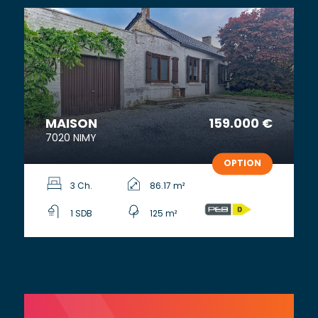
MAISON
159.000 €
7020 NIMY
OPTION
3 Ch.
86.17 m²
1 SDB
125 m²