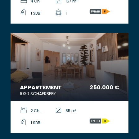
4 Ch.
157 m²
1 SDB
1
APPARTEMENT
250.000 €
1030 SCHAERBEEK
2 Ch.
85 m²
1 SDB