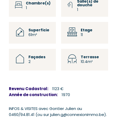
Salle(s) de
Chambre(s)
douche
1
1
Superficie
Etage
61m²
11
Façades
Terrasse
2
10.4m²
Revenu Cadastral:
1123 €
Année de construction:
1970
INFOS & VISITES avec Gontier Julien au
0460/94.81.41 (ou sur julien.g@connexionimmo.be).