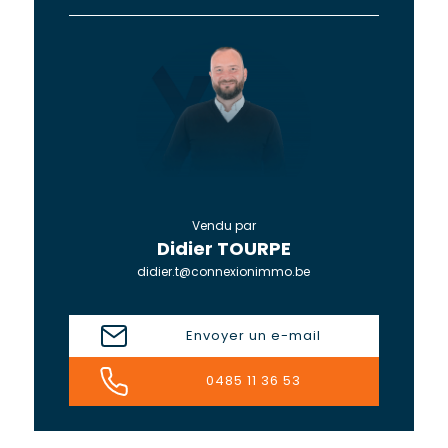
Vendu par
Didier TOURPE
didier.t@connexionimmo.be
Envoyer un e-mail
0485 11 36 53