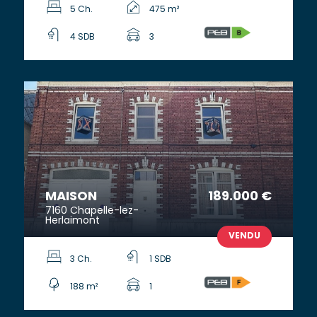
5 Ch.
475 m²
4 SDB
3
MAISON
189.000 €
7160 Chapelle-lez-
Herlaimont
VENDU
3 Ch.
1 SDB
188 m²
1