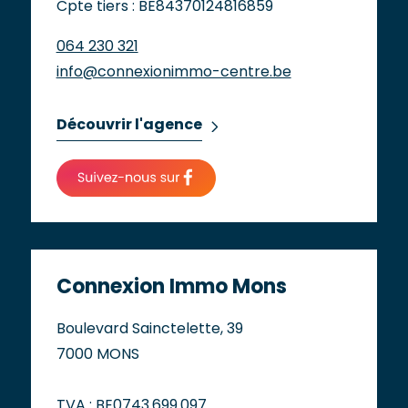
Cpte tiers : BE84370124816859
064 230 321
info@connexionimmo-centre.be
Découvrir l'agence
Connexion Immo Mons
Boulevard Sainctelette, 39
7000 MONS
TVA : BE0743.699.097