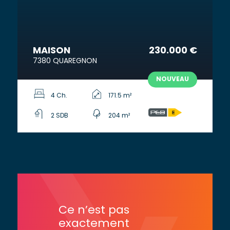
MAISON
230.000 €
7380 QUAREGNON
NOUVEAU
4 Ch.
171.5 m²
2 SDB
204 m²
Ce n’est pas
exactement