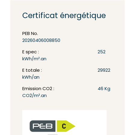
Certificat énergétique
PEB No.
20260406008850
E spec :
252
kWh/m².an
E totale :
29922
kWh/an
Emission CO2 :
46 Kg
CO2/m².an