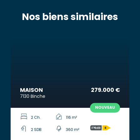
Nos biens similaires
MAISON
279.000 €
7130 Binche
NOUVEAU
2 Ch.
116 m²
2 SDB
360 m²