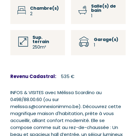
Salle(s) de
Chambre(s)
bain
2
1
Sup.
Garage(s)
terrain
1
250m²
Revenu Cadastral:
535 €
INFOS & VISITES avec Mélissa Scardino au
0498/88.00.60 (ou sur
melissa.s@connexionimmo.be). Découvrez cette
magnifique maison d'habitation, prête à vous
accueillir, alliant confort modernité. Elle se
compose comme suit au rez-de-chaussée : Un
beau et spacieux hall d’entrée, un séjour lumineux