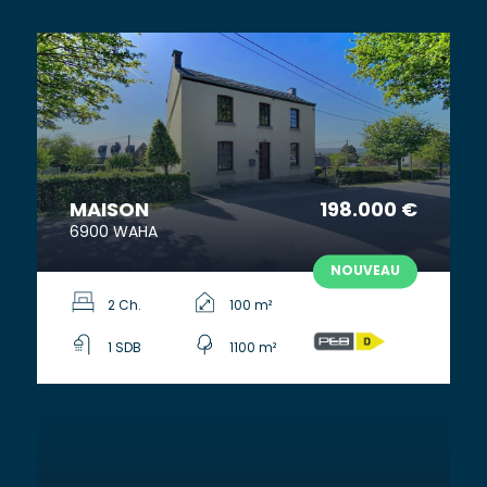
MAISON
198.000 €
6900 WAHA
NOUVEAU
2 Ch.
100 m²
1 SDB
1100 m²