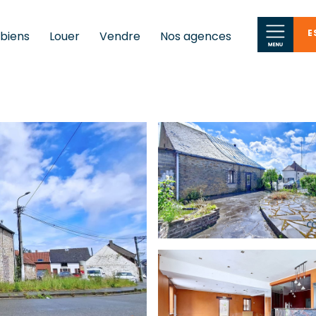
E
 biens
Louer
Vendre
Nos agences