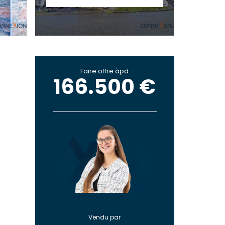
Faire offre àpd
166.500 €
Vendu par