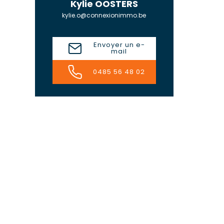
Kylie OOSTERS
kylie.o@connexionimmo.be
Envoyer un e-
mail
0485 56 48 02