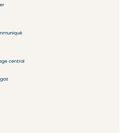
er
mmuniqué
age central
 gaz