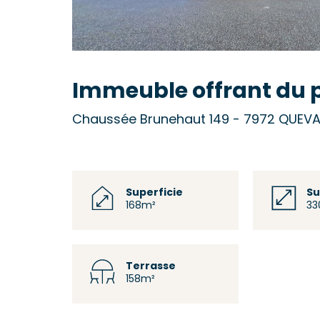
Immeuble offrant du 
Chaussée Brunehaut 149 - 7972 QUE
Superficie
Su
168m²
33
Terrasse
158m²