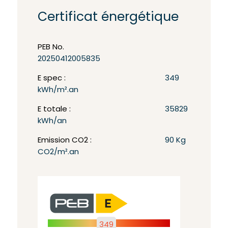
Certificat énergétique
PEB No.
20250412005835
E spec :
349
kWh/m².an
E totale :
35829
kWh/an
Emission CO2 :
90 Kg
CO2/m².an
349