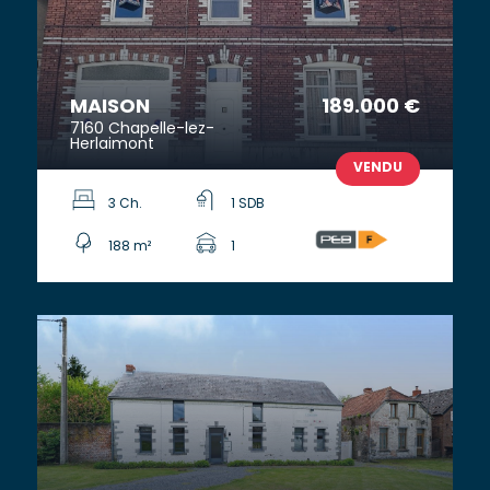
MAISON
189.000 €
7160 Chapelle-lez-
Herlaimont
VENDU
3 Ch.
1 SDB
188 m²
1