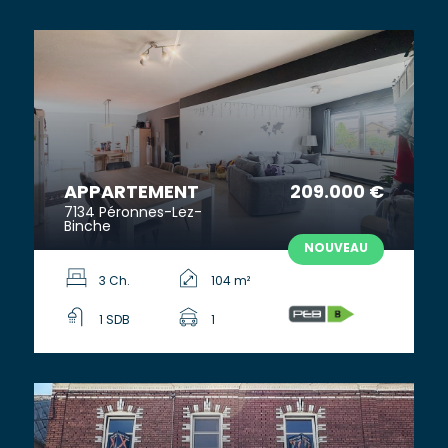
APPARTEMENT
209.000 €
7134 Péronnes-Lez-
Binche
NOUVEAU
3 Ch.
104 m²
1 SDB
1