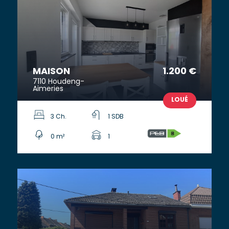
MAISON
1.200 €
7110 Houdeng-
Aimeries
LOUÉ
3 Ch.
1 SDB
0 m²
1