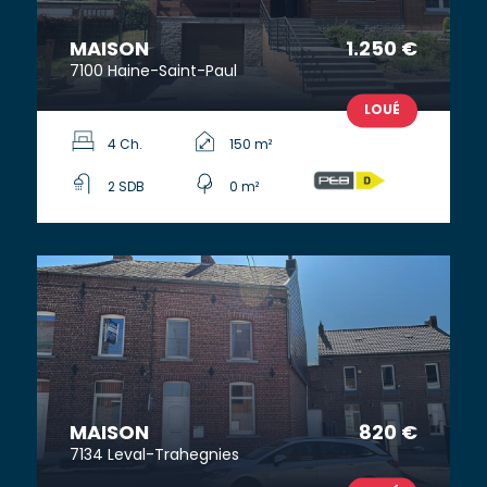
MAISON
1.250 €
7100 Haine-Saint-Paul
LOUÉ
4 Ch.
150 m²
2 SDB
0 m²
MAISON
820 €
7134 Leval-Trahegnies