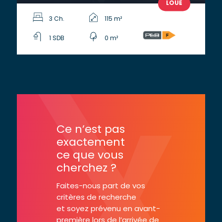
LOUÉ
3 Ch.
115 m²
1 SDB
0 m²
Ce n’est pas
exactement
ce que vous
cherchez ?
Faites-nous part de vos
critères de recherche
et soyez prévenu en avant-
première lors de l’arrivée de