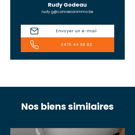
Rudy Godeau
rudy.g@connexionimmo.be
Envoyer un e-mail
0475 44 96 82
Nos biens similaires