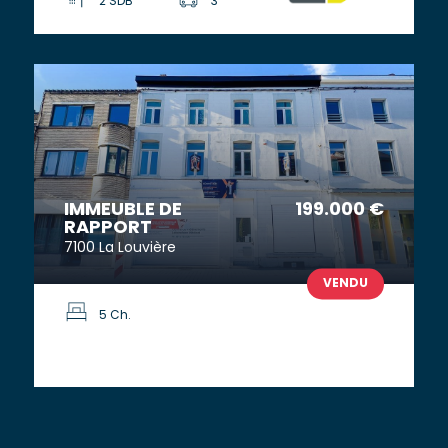
2 SDB
3
IMMEUBLE DE
199.000 €
RAPPORT
7100 La Louvière
VENDU
5 Ch.