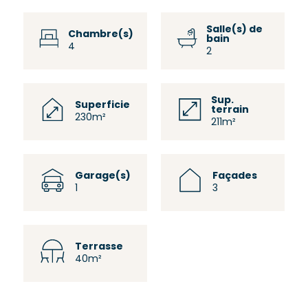
Salle(s) de
Chambre(s)
bain
4
2
Sup.
Superficie
terrain
230m²
211m²
Garage(s)
Façades
1
3
Terrasse
40m²