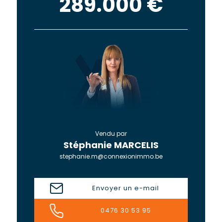
289.000 €
Vendu par
Stéphanie MARCELIS
stephanie.m@connexionimmo.be
Envoyer un e-mail
0476 30 53 95