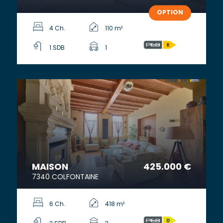
OPTION
4 Ch.
110 m²
1 SDB
1
MAISON
425.000 €
7340 COLFONTAINE
6 Ch.
418 m²