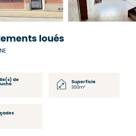
tements loués
INE
lle(s) de
Superficie
uche
300m²
açades