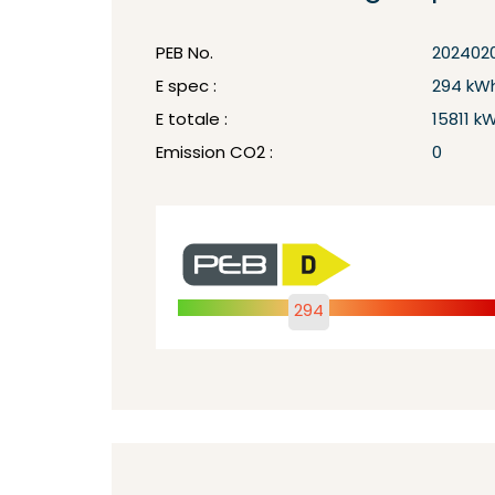
PEB No.
202402
E spec :
294 kW
E totale :
15811 k
Emission CO2 :
0
294