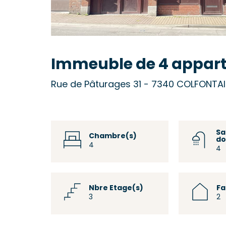
Immeuble de 4 appar
Rue de Pâturages 31 - 7340 COLFONTA
Sa
Chambre(s)
do
4
4
Nbre Etage(s)
F
3
2