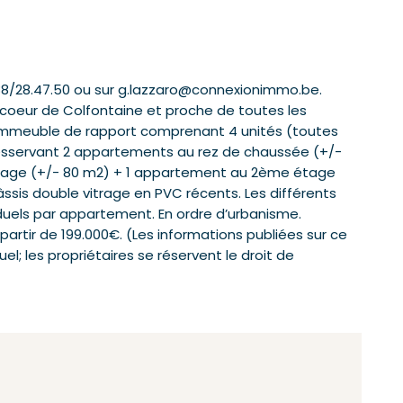
88/28.47.50 ou sur g.lazzaro@connexionimmo.be.
 coeur de Colfontaine et proche de toutes les
.), immeuble de rapport comprenant 4 unités (toutes
 desservant 2 appartements au rez de chaussée (+/-
étage (+/- 80 m2) + 1 appartement au 2ème étage
ssis double vitrage en PVC récents. Les différents
iduels par appartement. En ordre d’urbanisme.
partir de 199.000€. (Les informations publiées sur ce
el; les propriétaires se réservent le droit de