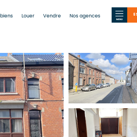
E
 biens
Louer
Vendre
Nos agences