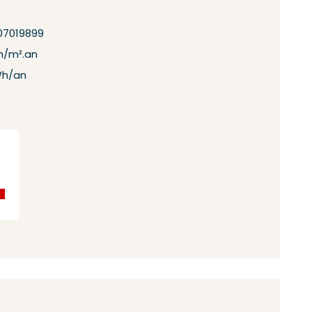
07019899
h/m².an
Wh/an