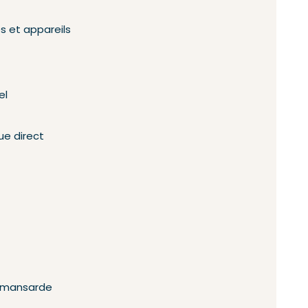
s et appareils
el
ue direct
n mansarde