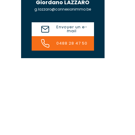
Giordano LAZZARO
g.lazzaro@connexionimmo.be
Envoyer un e-
mail
0488 28 47 50