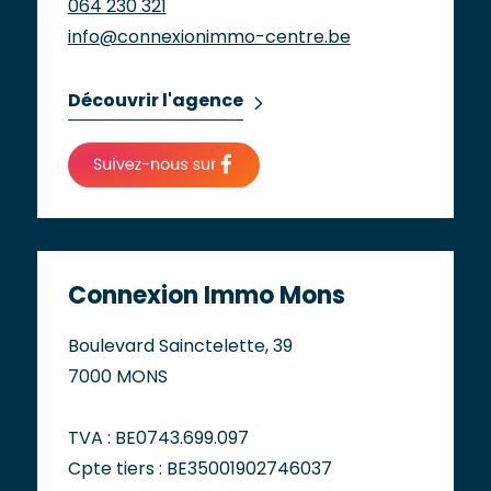
064 230 321
info@connexionimmo-centre.be
Découvrir l'agence
Connexion Immo Mons
Boulevard Sainctelette, 39
7000 MONS
TVA : BE0743.699.097
Cpte tiers : BE35001902746037