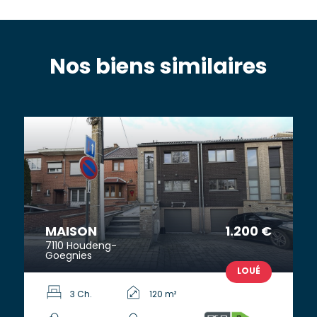
Nos biens similaires
MAISON
1.200 €
7110 Houdeng-
Goegnies
LOUÉ
3 Ch.
120 m²