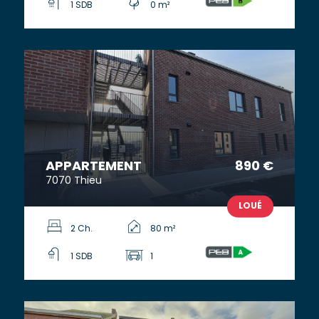
1 SDB
0 m²
APPARTEMENT
890 €
7070 Thieu
LOUÉ
2 Ch.
80 m²
1 SDB
1