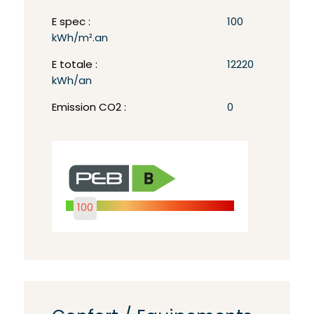
E spec :
100
kWh/m².an
E totale :
12220
kWh/an
Emission CO2 :
0
100