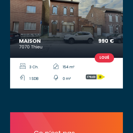
MAISON
990 €
7070 Thieu
LOUÉ
3 Ch.
154 m²
1 SDB
0 m²