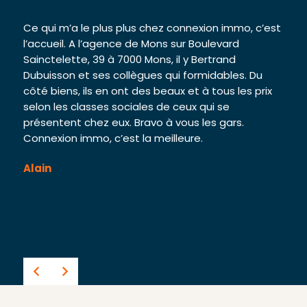
r
Ce qui m’a le plus plus chez connexion immo, c’est
Bonj
e sa
l’accueil. A l’agence de Mons sur Boulevard
mais
Sainctelette, 39 à 7000 Mons, il y Bertrand
J ai
et
Dubuisson et ses collègues qui formidables. Du
est 
is !
côté biens, ils en ont des beaux et à tous les prix
agen
selon les classes sociales de ceux qui se
Il e
présentent chez eux. Bravo à vous les gars.
cong
Connexion immo, c’est la meilleure.
Les 
Un c
Alain
la p
tout
Ben
Goo