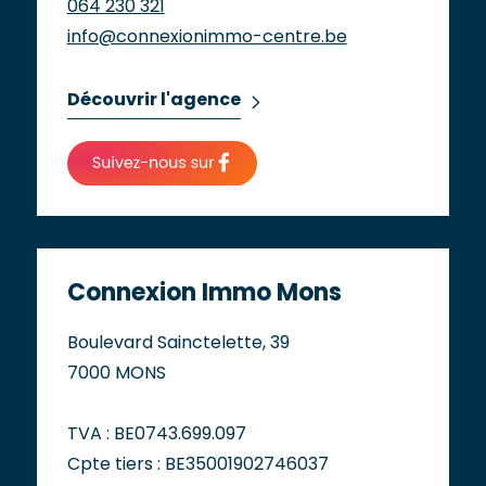
064 230 321
info@connexionimmo-centre.be
Découvrir l'agence
Connexion Immo Mons
Boulevard Sainctelette, 39
7000 MONS
TVA : BE0743.699.097
Cpte tiers : BE35001902746037