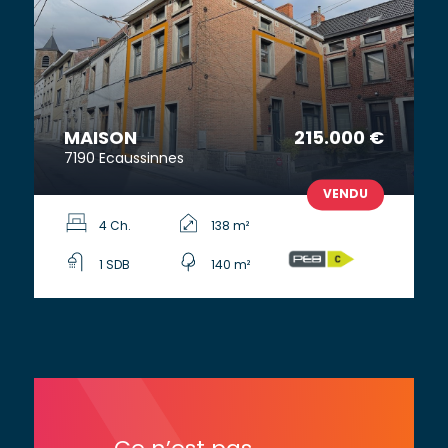
MAISON
215.000 €
7190 Ecaussinnes
VENDU
4 Ch.
138 m²
1 SDB
140 m²