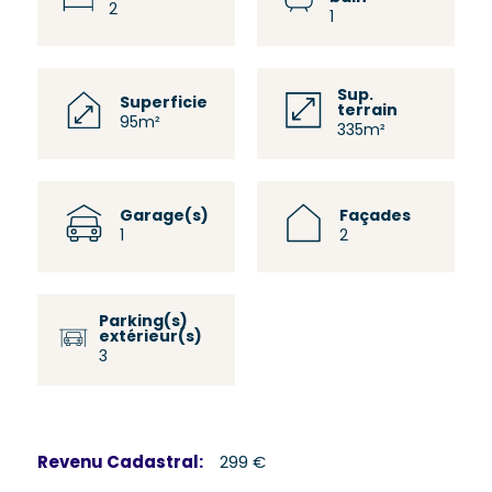
2
1
Sup.
Superficie
terrain
95m²
335m²
Garage(s)
Façades
1
2
Parking(s)
extérieur(s)
3
Revenu Cadastral:
299 €