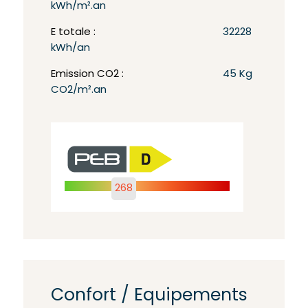
kWh/m².an
E totale :
32228
kWh/an
Emission CO2 :
45 Kg
CO2/m².an
268
Confort / Equipements