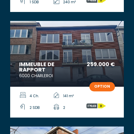
1 SDB
240 m²
IMMEUBLE DE
259.000 €
RAPPORT
6000 CHARLEROI
OPTION
4 Ch.
141 m²
2 SDB
2