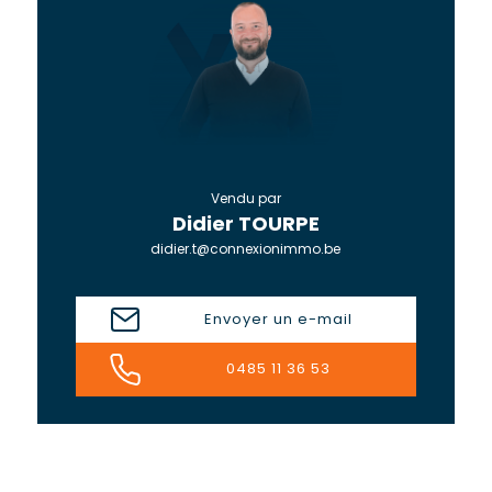
Vendu par
Didier TOURPE
didier.t@connexionimmo.be
Envoyer un e-mail
0485 11 36 53