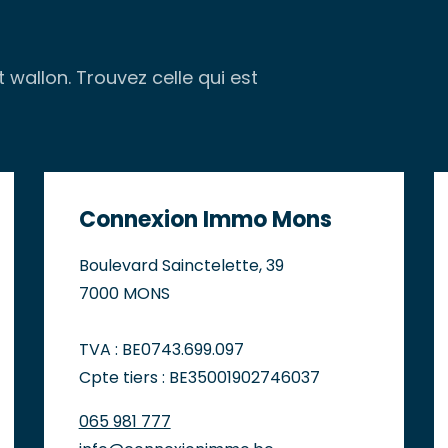
wallon. Trouvez celle qui est
Connexion Immo Mons
Boulevard Sainctelette, 39
7000 MONS
TVA : BE0743.699.097
Cpte tiers : BE35001902746037
065 981 777