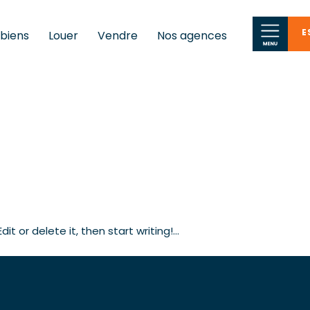
E
 biens
Louer
Vendre
Nos agences
it or delete it, then start writing!…